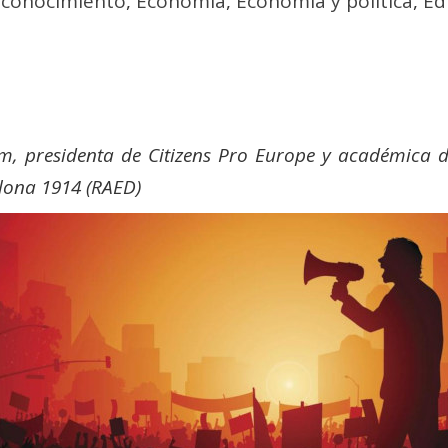
 conocimiento
,
Economía
,
Economía y política
,
Ed
, presidenta de Citizens Pro Europe y a
cadémica d
lona 1914 (RAED)