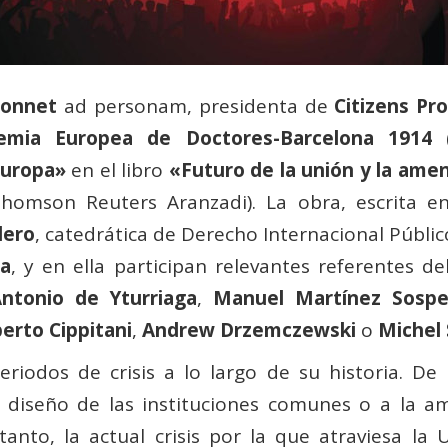
Monnet
ad personam, presidenta de
Citizens Pr
emia Europea de Doctores-Barcelona 1914
(
Europa»
en el libro
«Futuro de la unión y la amen
homson Reuters Aranzadi). La obra, escrita en 
lero
, catedrática de Derecho Internacional Públic
ra
, y en ella participan relevantes referentes d
ntonio de Yturriaga
,
Manuel Martínez Sospe
erto Cippitani
,
Andrew Drzemczewski
o
Michel 
iodos de crisis a lo largo de su historia. De 
l diseño de las instituciones comunes o a la a
anto, la actual crisis por la que atraviesa la 