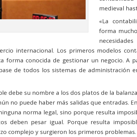
medieval hast
«La contabi
forma mucho 
necesidades
mercio internacional. Los primeros modelos con
ica forma conocida de gestionar un negocio. A p
base de todos los sistemas de administración em
le debe su nombre a los dos platos de la balanza.
mún no puede haber más salidas que entradas. En 
inguna norma legal, sino porque resulta imposib
latos deben pesar igual. Porque resulta imposi
izo complejo y surgieron los primeros problemas.