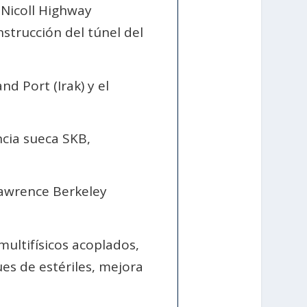
 Nicoll Highway
nstrucción del túnel del
d Port (Irak) y el
ncia sueca SKB,
Lawrence Berkeley
multifísicos acoplados,
es de estériles, mejora