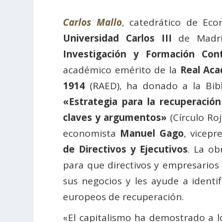
Carlos Mallo
, catedrático de Eco
Universidad Carlos III
de Madri
Investigación y Formación Con
académico emérito de la
Real Aca
1914
(RAED), ha donado a la Bibli
«Estrategia para la recuperació
claves y argumentos»
(Círculo Roj
economista
Manuel Gago
, vicepr
de Directivos y Ejecutivos
. La o
para que directivos y empresarios p
sus negocios y les ayude a identi
europeos de recuperación.
«El capitalismo ha demostrado a lo