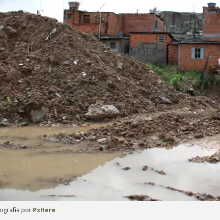
ografía por
PxHere