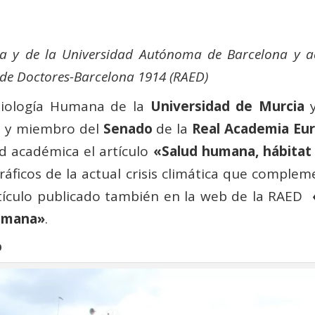
cia y de la Universidad Autónoma de Barcelona y
de Doctores-Barcelona 1914 (RAED)
isiología Humana de la
Univ
e
rsidad de Murcia
y
 y miembro del
Senado
de la
Real Academia Eu
d académica el artículo
«Salud humana, hábitat 
áficos de la actual crisis climática que complem
 artículo publicado también en la web de la RAED
humana»
.
o