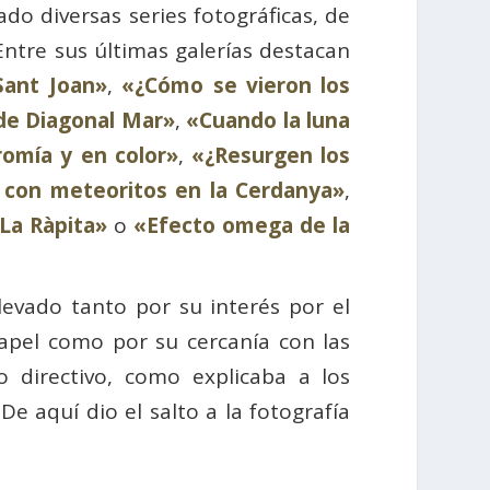
do diversas series fotográficas, de
Entre sus últimas galerías destacan
Sant Joan»
,
«¿Cómo se vieron los
 de Diagonal Mar»
,
«Cuando la luna
romía y en color»
,
«¿Resurgen los
 con meteoritos en la Cerdanya»
,
 La Ràpita»
o
«Efecto omega de la
levado tanto por su interés por el
papel como por su cercanía con las
 directivo, como explicaba a los
e aquí dio el salto a la fotografía