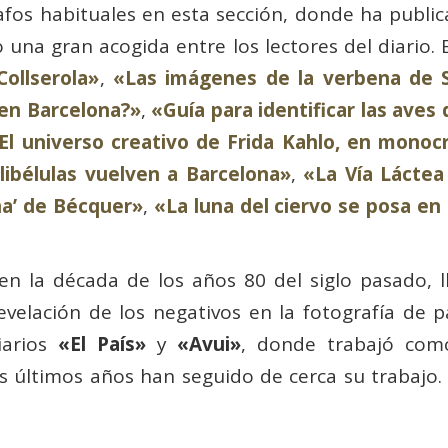
fos habituales en esta sección, donde ha publica
 una gran acogida entre los lectores del diario. 
ollserola»
,
«Las imágenes de la verbena de 
 en Barcelona?»
,
«Guía para identificar las aves
El universo creativo de Frida Kahlo, en monoc
libélulas vuelven a Barcelona»
,
«La Vía Láctea
na’ de Bécquer»
,
«La luna del ciervo se posa en
 en la década de los años 80 del siglo pasado, l
velación de los negativos en la fotografía de 
iarios
«El País»
y
«Avui»
, donde trabajó como
 últimos años han seguido de cerca su trabajo. D