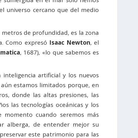
tre sumergida en el mar solo hemos
l univer­so cercano que del medio
00 metros de profundidad, es la zona
ca. Como expresó
Isaac Newton
, el
ematica
, 1687), «lo que sabemos es
inteligencia artificial y los nuevos
o aún estamos limitados porque, en
, donde las altas pre­siones, las
ños las tecnologías oceánicas y los
ese momento cuan­do seremos más
ar alberga, de entender mejor su
preservar este patrimonio para las