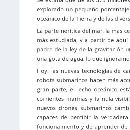
Se estima que de los 375 millones
explorado un pequeño porcentaje 
oceánico de la Tierra y de las dive
La parte nerítica del mar, la más c
más estudiada, y a partir de aqu
padre de la ley de la gravitación un
una gota de agua; lo que ignoramos
Hoy, las nuevas tecnologías de cart
robots submarinos hacen más acces
gran parte, el lecho oceánico es
corrientes marinas y la nula visib
nuevos drones subma­rinos camb
capaces de percibir la verdader
funcionamiento y de aprender de é