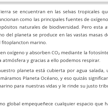
erra se encuentran en las selvas tro­picales qu
ncionan como las principales fuentes de oxígeno,
ósitos natura­les de biodiversidad. Pero esta af
o del planeta se produce en las vastas masas d
l fitoplancton marino.
n oxígeno y absorben CO₂ mediante la fotosíntes
a atmósfera y gracias a ello podemos respirar.
nuestro planeta está cubierta por agua salada, 
llamáramos Planeta Océano, y eso quizás signifi
 marino para nuestras vidas y le rinde su justo tr
no global empequeñece cualquier espacio que ha