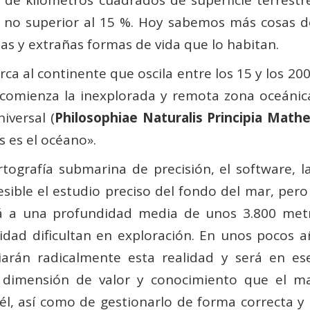
 de kilómetros cuadrados de super­ficie terres
no superior al 15 %. Hoy sabemos más cosas de
rsas y extrañas formas de vida que lo habitan.
erca al continente que oscila entre los 15 y los 2
í comienza la inexplorada y remota zona oceáni
iversal (
Philosophiae Naturalis Principia Math
 es el océano».
ografía submarina de precisión, el software, la 
ible el estudio preciso del fondo del mar, per
tá a una profundidad media de unos 3.800 metros
ilidad dificultan en exploración. En unos pocos a
iarán radicalmente esta realidad y será en 
a dimensión de valor y conocimiento que el m
l, así como de gestionarlo de forma correcta y 