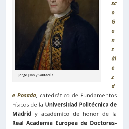
sc
o
G
o
n
z
ál
e
Jorge Juan y Santacilia
z
d
e Posada
, catedrático de Fundamentos
Físicos de la
Universidad Politécnica de
Madrid
y académico de honor de la
Real Academia Europea de Doctores-