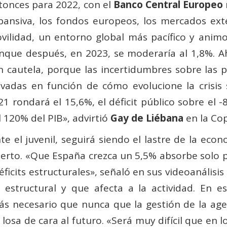
tonces para 2022, con el
Banco Central Europeo
pansiva, los fondos europeos, los mercados ex
vilidad, un entorno global más pacífico y animos
nque después, en 2023, se moderaría al 1,8%. A
n cautela, porque las incertidumbres sobre las 
evadas en función de cómo evolucione la crisis 
21 rondará el 15,6%, el déficit público sobre el 
l 120% del PIB», advirtió
Gay de Liébana
en la Co
 el juvenil, seguirá siendo el lastre de la eco
perto. «Que España crezca un 5,5% absorbe solo p
ficits estructurales», señaló en sus videoanális
estructural y que afecta a la actividad. En es
ás necesario que nunca que la gestión de la age
losa de cara al futuro. «Será muy difícil que en 