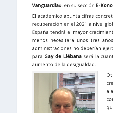
Vanguardia»
, en su sección
E-Kono
El académico apunta cifras concreta
recuperación en el 2021 a nivel gl
España tendrá el mayor crecimiento
menos necesitará unos tres años
administraciones no deberían ejerce
para
Gay de Liébana
será la cuant
aumento de la desigualdad.
Ot
cr
al
co
qu