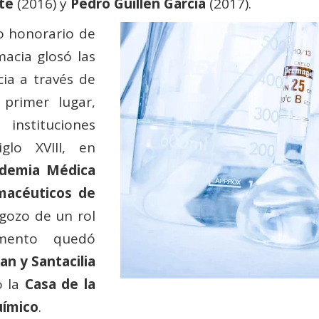
te
(2016) y
Pedro Guillén García
(2017).
o honorario de
acia glosó las
ia a través de
primer lugar,
nstituciones
glo XVIII, en
demia Médica
macéuticos de
 gozo de un rol
omento quedó
an y Santacilia
o la
Casa de la
uímico
.