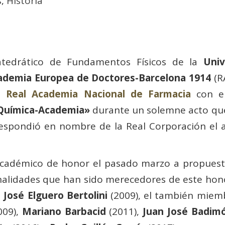
s
,
Historia
atedrático de Fundamentos Físicos de la
Univ
ademia Europea de Doctores-Barcelona 1914
(R
la
Real Academia Nacional de Farmacia
con el
-Química-Academia»
durante un solemne acto que
respondió en nombre de la Real Corporación e
académico de honor el pasado marzo a propuest
sonalidades que han sido merecedores de este h
,
José Elguero Bertolini
(2009), el también miem
009),
Mariano Barbacid
(2011),
Juan José Badim