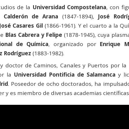
tudios de la
Universidad Compostelana
, con fi
o Calderón de Arana
(1847-1894),
José Rodrí
José Casares Gil
(1866-1961). Y el cuarto a la Quí
de
Blas Cabrera y Felipe
(1878-1945), cuya plasma
ional de Química
, organizado por
Enrique M
z Rodríguez
(1883-1982).
y doctor de Caminos, Canales y Puertos por la 
por la
Universidad Pontificia de Salamanca
y li
rid
. Poseedor de ocho doctorados, ha impulsado
er y es miembro de diversas academias científicas