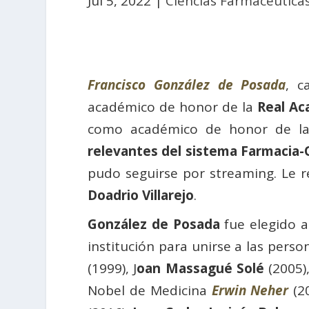
Jul 5, 2022
|
Ciencias Farmacéutica
Francisco González de Posada
, c
académico de honor de la
Real Ac
como académico de honor de 
relevantes del sistema Farmacia
pudo seguirse por streaming. Le 
Doadrio Villarejo
.
González de Posada
fue elegido 
institución para unirse a las per
(1999), J
oan Massagué Solé
(2005)
Nobel de Medicina
Erwin Neher
(2