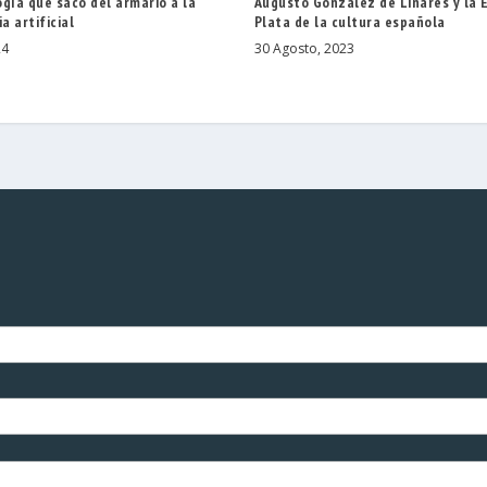
gía que sacó del armario a la
Augusto González de Linares y la 
a artificial
Plata de la cultura española
24
30 Agosto, 2023