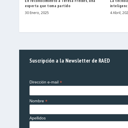
En reconocimiento a Teresa Freixes, una
La tecnolo
experta que toma partido
inteligenci
30 Enero, 2025
4 Abril, 20
Suscripción a la Newsletter de RAED
*
Dirección e-mail
*
Nombre
Apellidos