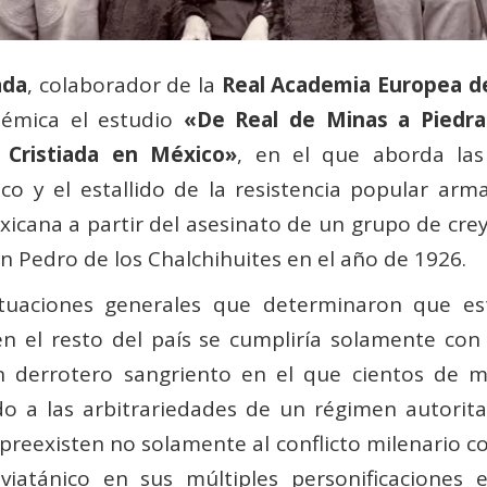
ada
, colaborador de la
Real Academia Europea d
émica el estudio
«De Real de Minas a Piedra 
 Cristiada en México»
, en el que aborda las
xico y el estallido de la resistencia popular 
cana a partir del asesinato de un grupo de creye
n Pedro de los Chalchihuites en el año de 1926.
ituaciones generales que determinaron que est
 en el resto del país se cumpliría solamente con
n derrotero sangriento en el que cientos de 
do a las arbitrariedades de un régimen autorit
 preexisten no solamente al conflicto milenario co
eviatánico en sus múltiples personificaciones