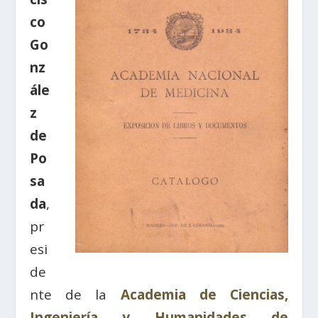
co
Go
nz
ále
z
de
Po
sa
da
,
pr
esi
de
nte de la
Academia de Ciencias,
Ingeniería y Humanidades de