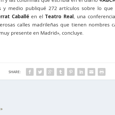
n y las columnas que escribía en el diario
«ABC»
os y medio publiqué 272 artículos sobre lo que
rrat Caballé
en el
Teatro Real
, una conferenci
rosas calles madrileñas que tienen nombres cat
muy presente en Madrid», concluye.
SHARE:
s»