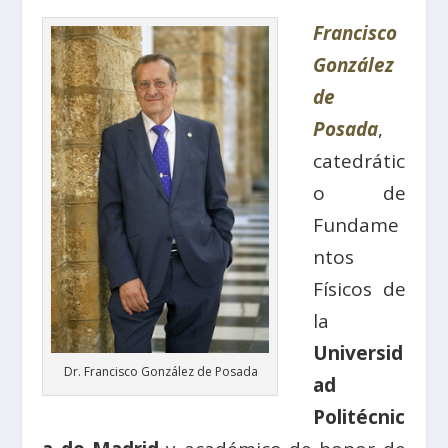
Francisco
González
de
Posada
,
catedrátic
o de
Fundame
ntos
Físicos de
la
Universid
Dr. Francisco González de Posada
ad
Politécnic