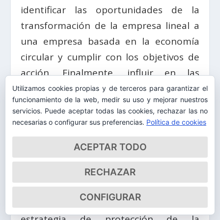
identificar las oportunidades de la
transformación de la empresa lineal a
una empresa basada en la economía
circular y cumplir con los objetivos de
acción. Finalmente, influir en las
cadenas de valor para ofrecerles
Utilizamos cookies propias y de terceros para garantizar el
funcionamiento de la web, medir su uso y mejorar nuestros
soluciones innovadoras que puede
servicios. Puede aceptar todas las cookies, rechazar las no
generar cambios positivos a nivel del
necesarias o configurar sus preferencias.
Política de cookies
sistema, así como potenciar la
ACEPTAR TODO
colaboración para generar valor y
alcanzar nuestro propósito de cumplir
RECHAZAR
con los 17 ODS.
CONFIGURAR
La combinación de implementar una
estrategia de protección de la