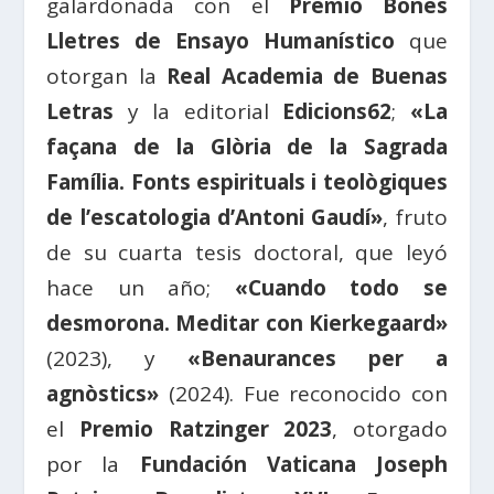
galardonada con el
Premio Bones
Lletres de Ensayo Humanístico
que
otorgan la
Real Academia de Buenas
Letras
y la editorial
Edicions62
;
«La
façana de la Glòria de la Sagrada
Família. Fonts espirituals i teològiques
de l’escatologia d’Antoni Gaudí»
, fruto
de su cuarta tesis doctoral, que leyó
hace un año;
«Cuando todo se
desmorona. Meditar con Kierkegaard»
(2023), y
«Benaurances per a
agnòstics»
(2024). Fue reconocido con
el
Premio Ratzinger 2023
, otorgado
por la
Fundación Vaticana Joseph