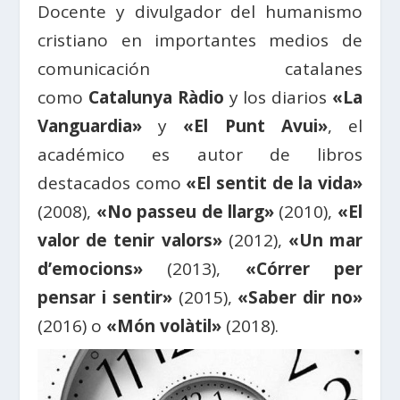
Docente y divulgador del humanismo
cristiano en importantes medios de
comunicación catalanes
como
Catalunya Ràdio
y los diarios
«La
Vanguardia»
y
«El Punt Avui»
, el
académico es autor de libros
destacados como
«El sentit de la vida»
(2008),
«No passeu de llarg»
(2010),
«El
valor de tenir valors»
(2012),
«Un mar
d’emocions»
(2013),
«Córrer per
pensar i sentir»
(2015),
«Saber dir no»
(2016) o
«Món volàtil»
(2018).