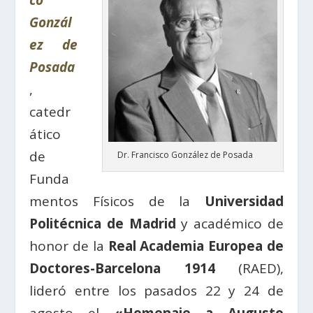
co
Gonzál
ez de
Posada
,
catedr
ático
de
Dr. Francisco González de Posada
Funda
mentos Físicos de la
Universidad
Politécnica de Madrid
y académico de
honor de la
Real Academia Europea de
Doctores-Barcelona 1914
(RAED),
lideró entre los pasados 22 y 24 de