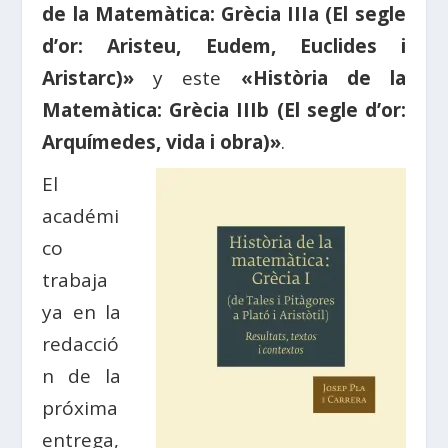
de la Matemàtica: Grècia IIIa (El segle
d’or: Aristeu, Eudem, Euclides i
Aristarc)»
y este
«Història de la
Matemàtica: Grècia IIIb (El segle d’or:
Arquímedes, vida i obra)»
.
El
académi
co
trabaja
ya en la
redacció
n de la
próxima
entrega,