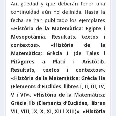
Antigüedad y que deberán tener una
continuidad aún no definida. Hasta la
fecha se han publicado los ejemplares
«Història de la Matemàtica: Egipte i
Mesopotàmia. Resultats, textos i
contextos»
,
«Història de la
Matemàtica: Grècia I (de Tales i
Pitàgores a Plató i Aristòtil).
Resultats, textos i contextos»
,
«Història de la Matemàtica: Grècia IIa
(Elements d’Euclides, llibres I, II, III, IV,
V i VI)»
,
«Història de la Matemàtica:
Grècia IIb (Elements d’Euclides, llibres
VII, VIII, IX, X, XI, XII i XIII)»
,
«Història