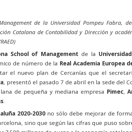
 Management de la Universidad Pompeu Fabra, dec
iación Catalana de Contabilidad y Dirección y aca
(RAED)
ona School of Management
de la
Universida
mico de número de la
Real Academia Europea d
utar el nuevo plan de Cercanías que el secret
ra
, presentó el pasado 7 de abril en la sede del 
atalana de pequeña y mediana empresa
Pimec
,
A
as
.
taluña 2020-2030
no sólo debe mejorar de forma s
rcelona, sino que según las cifras que puso sob