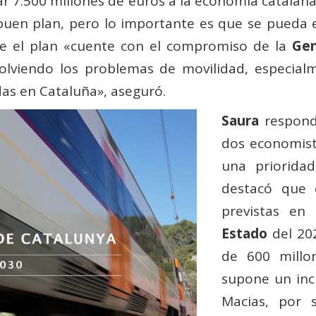
r 7.500 millones de euros a la economía catalana 
buen plan, pero lo importante es que se pueda e
ue el plan «cuente con el compromiso de la
Gen
solviendo los problemas de movilidad, especialm
das en Cataluña», aseguró.
Saura
respondi
dos economist
una priorida
destacó que 
previstas en
Estado
del 20
de 600 millo
supone un inc
Macias, por 