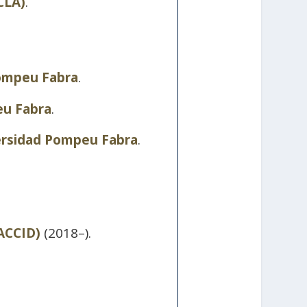
CLA)
.
ompeu Fabra
.
eu Fabra
.
rsidad Pompeu Fabra
.
(ACCID)
(2018–).