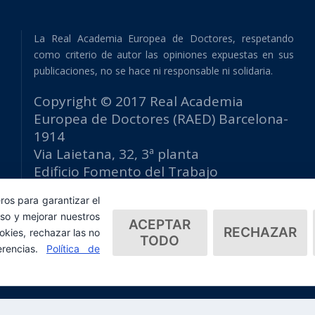
La Real Academia Europea de Doctores, respetando
como criterio de autor las opiniones expuestas en sus
publicaciones, no se hace ni responsable ni solidaria.
Copyright © 2017 Real Academia
Europea de Doctores (RAED) Barcelona-
1914
Via Laietana, 32, 3ª planta
Edificio Fomento del Trabajo
08003 Barcelona (España)
ros para garantizar el
tlf: +34 93 667 40 54
so y mejorar nuestros
secretaria@raed.academy
ACEPTAR
RECHAZAR
okies, rechazar las no
TODO
Contacto y suscripción Newsletter
erencias.
Política de
Política de privacidad