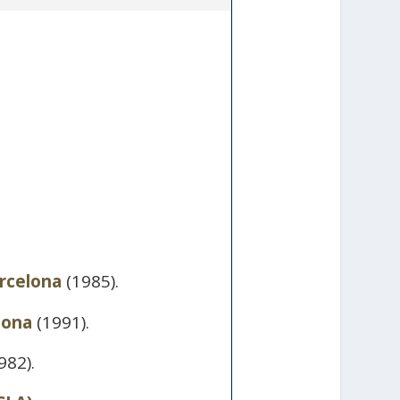
rcelona
(1985).
lona
(1991).
982).