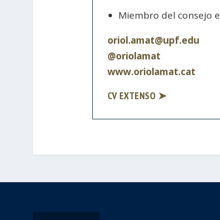
Miembro del consejo ed
oriol.amat@upf.edu
@oriolamat
www.oriolamat.cat
CV EXTENSO ➤