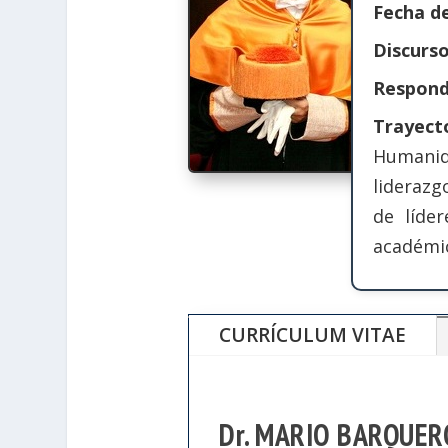
Fecha de
Discurs
Respon
Trayec
Humanida
liderazg
de líde
académi
CURRÍCULUM VITAE
Dr. MARIO BARQUE