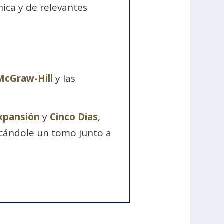
nica y de relevantes
McGraw-Hill
y las
xpansión
y
Cinco Días
,
cándole un tomo junto a