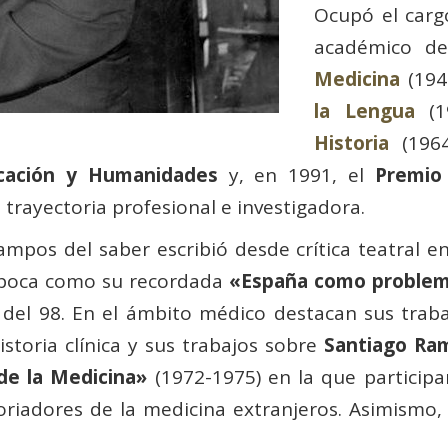
Ocupó el carg
académico d
Medicina
(194
la Lengua
(1
Historia
(1964
icación y Humanidades
y, en 1991, el
Premio
trayectoria profesional e investigadora.
pos del saber escribió desde crítica teatral en
poca como su recordada
«España como proble
 del 98. En el ámbito médico destacan sus traba
historia clínica y sus trabajos sobre
Santiago Ram
 de la Medicina»
(1972-1975) en la que participa
riadores de la medicina extranjeros. Asimismo, 