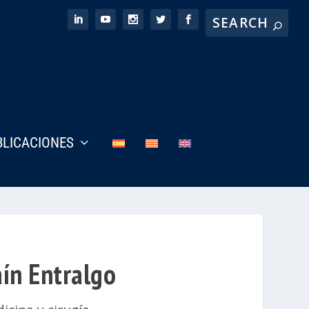
BLICACIONES
aín Entralgo