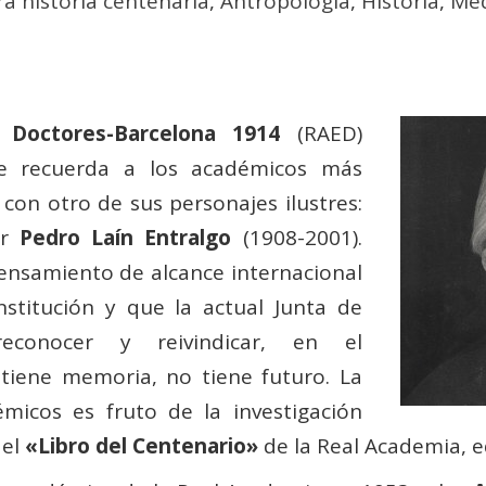
a historia centenaria
,
Antropología
,
Historia
,
Med
Doctores-Barcelona 1914
(RAED)
ue recuerda a los académicos más
 con otro de sus personajes ilustres:
or
Pedro Laín Entralgo
(1908-2001).
 pensamiento de alcance internacional
stitución y que la actual Junta de
reconocer y reivindicar, en el
tiene memoria, no tiene futuro. La
émicos es fruto de la investigación
del
«Libro del Centenario»
de la Real Academia, e