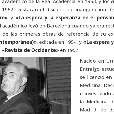
 académico de la Real Academia en 1953, y los
A
 1962. Destacan el discurso de inauguración d
re»
, y
«La espera y la esperanza en el pensam
 académico leyó en Barcelona cuando ya era rect
de las primeras obras de referencia de su ext
ontemporánea)»
, editada en 1954, y
«La espera y 
a
«Revista de Occidente»
en 1957.
Nacido en Urr
Entralgo estu
se licenció en
Medicina. Dec
e investigador
la Medicina 
Madrid, de d