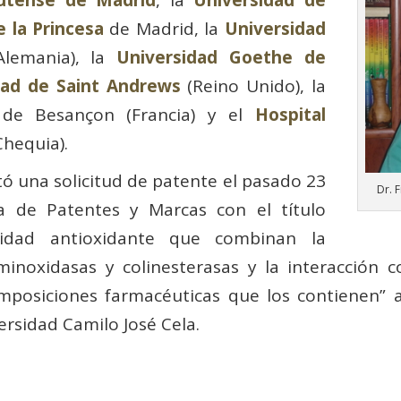
utense de Madrid
, la
Universidad de
e la Princesa
de Madrid, la
Universidad
Alemania), la
Universidad Goethe de
dad de Saint Andrews
(Reino Unido), la
de Besançon (Francia) y el
Hospital
Chequia).
tó una solicitud de patente el pasado 23
Dr. 
a de Patentes y Marcas con el título
idad antioxidante que combinan la
inoxidasas y colinesterasas y la interacción c
mposiciones farmacéuticas que los contienen” 
versidad Camilo José Cela.