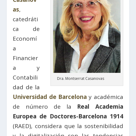
as
,
catedráti
ca de
Economí
a
Financier
a y
Contabili
Dra. Montserrat Casanovas
dad de la
Universidad de Barcelona
y académica
de número de la
Real Academia
Europea de Doctores-Barcelona 1914
(RAED), considera que la sostenibilidad
y la digitalización son las tendencias