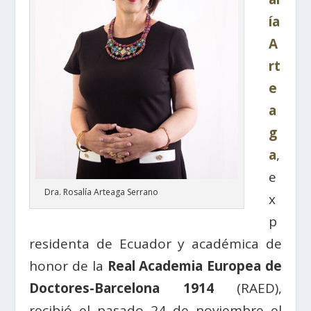
ía
A
rt
e
a
g
a
,
e
Dra. Rosalía Arteaga Serrano
x
p
residenta de Ecuador y académica de
honor de la
Real Academia Europea de
Doctores-Barcelona 1914
(RAED),
recibió el pasado 24 de noviembre el