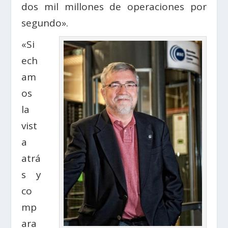
dos mil millones de operaciones por
segundo».
«Si
ech
am
os
la
vist
a
atrá
s y
co
mp
ara