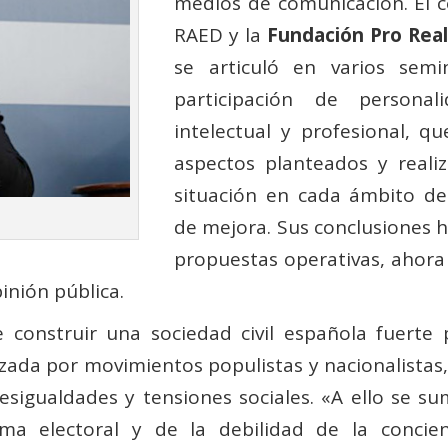
medios de comunicación. El c
RAED y la
Fundación Pro Rea
se articuló en varios sem
participación de personal
intelectual y profesional, qu
aspectos planteados y reali
situación en cada ámbito de
de mejora. Sus conclusiones 
propuestas operativas, ahora 
pinión pública.
e construir una sociedad civil española fuerte p
da por movimientos populistas y nacionalistas, y 
sigualdades y tensiones sociales. «A ello se su
stema electoral y de la debilidad de la concie