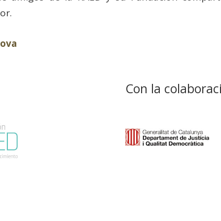
or.
kova
Con la colaborac