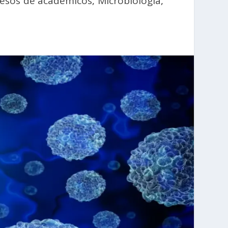
resos de académicos
,
Microbiología
,