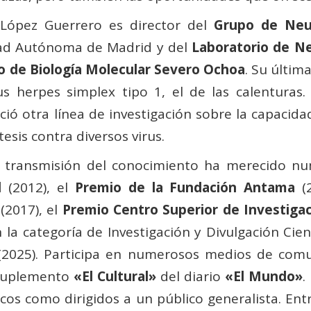
 López Guerrero es director del
Grupo de Neur
idad Autónoma de Madrid y del
Laboratorio de Ne
o de Biología Molecular Severo Ochoa
. Su últim
us herpes simplex tipo 1, el de las calenturas
ó otra línea de investigación sobre la capacidad
sis contra diversos virus.
 y transmisión del conocimiento ha merecido 
d
(2012), el
Premio de la Fundación Antama
(2
(2017), el
Premio Centro Superior de Investiga
 la categoría de Investigación y Divulgación Cient
2025). Participa en numerosos medios de com
suplemento
«El Cultural»
del diario
«El Mundo»
.
íficos como dirigidos a un público generalista. En