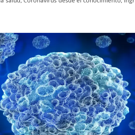
la salud
,
Coronavirus desde el conocimiento
,
Ing