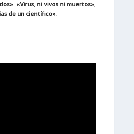
ados»
,
«Virus, ni vivos ni muertos»
,
as de un científico»
.