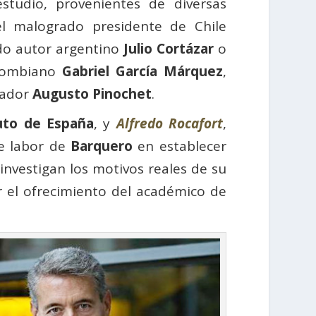
studio, provenientes de diversas
el malogrado presidente de Chile
do autor argentino
Julio Cortázar
o
olombiano
Gabriel García Márquez
,
ctador
Augusto Pinochet
.
tuto de España
, y
Alfredo Rocafort
,
te labor de
Barquero
en establecer
 investigan los motivos reales de su
or el ofrecimiento del académico de