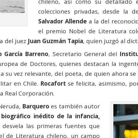
chileno, así como su detallado e
colecciones privadas, desde la d
Salvador Allende
a la del reconoci
el premio Nobel de Literatura c
a del juez
Juan Guzmán Tapia
, quien juzgó al di
o García Barreno
, Secretario General del
Insti
uropea de Doctores, quienes destacan la ingen
a su vez relevante, del poeta, de quien ahora se
itar en Chile.
Rocafort
se felicita, asimismo, p
la Real Corporación.
 Neruda,
Barquero
es también autor
iográfico inédito de la infancia,
 desvela las primeras fuentes que
el de Literatura chileno, un campo