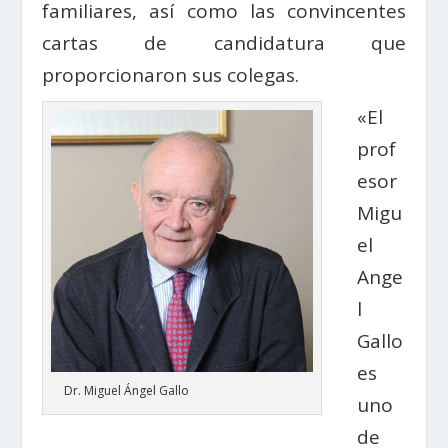
familiares, así como las convincentes
cartas de candidatura que
proporcionaron sus colegas.
«El
prof
esor
Migu
el
Ange
l
Gallo
es
Dr. Miguel Ángel Gallo
uno
de