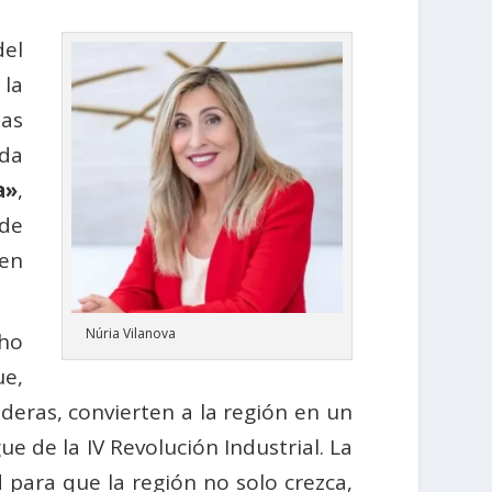
del
 la
las
da
a»
,
 de
 en
Núria Vilanova
cho
ue,
aderas, convierten a la región en un
ue de la IV Revolución Industrial. La
para que la región no solo crezca,