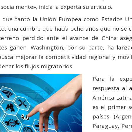
ocialmente», inicia la experta su artículo.
ivas que tanto la Unión Europea como Estados Un
to, una cumbre que hacía ocho años que no se cel
 terreno perdido ante el avance de China aseg
rtes ganen. Washington, por su parte, ha lanz
busca mejorar la competitividad regional y movili
enar los flujos migratorios.
Para la expe
respuesta al 
América Latina
es el primer 
países (Argent
Paraguay, Per