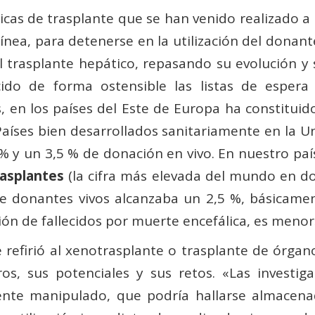
cas de trasplante que se han venido realizado a 
línea, para detenerse en la utilización del donan
trasplante hepático, repasando su evolución y su
cido de forma ostensible las listas de esper
en los países del Este de Europa ha constituido
 Países bien desarrollados sanitariamente en la U
 y un 3,5 % de donación en vivo. En nuestro país
rasplantes
(la cifra más elevada del mundo en d
n de donantes vivos alcanzaba un 2,5 %, básicam
ión de fallecidos por muerte encefálica, es menor
refirió al xenotrasplante o trasplante de órgano
s, sus potenciales y sus retos. «Las investig
te manipulado, que podría hallarse almacenad