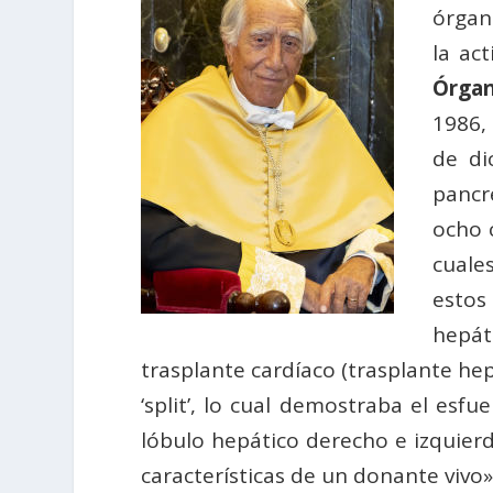
órgan
la act
Órga
1986,
de di
pancr
ocho c
cuales
estos 
hepát
trasplante cardíaco (trasplante hep
‘split’, lo cual demostraba el esf
lóbulo hepático derecho e izquier
características de un donante vivo»