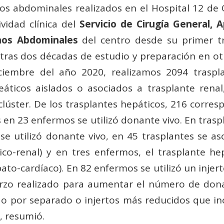
os abdominales realizados en el Hospital 12 de 
ividad clínica del
Servicio de Cirugía General, 
nos Abdominales
del centro desde su primer tr
 tras dos décadas de estudio y preparación en otr
ciembre del año 2020, realizamos 2094 traspla
eáticos aislados o asociados a trasplante renal,
lúster. De los trasplantes hepáticos, 216 corres
 en 23 enfermos se utilizó donante vivo. En tras
se utilizó donante vivo, en 45 trasplantes se as
ico-renal) y en tres enfermos, el trasplante he
ato-cardíaco). En 82 enfermos se utilizó un inje
uerzo realizado para aumentar el número de dona
do por separado o injertos más reducidos que inc
, resumió.