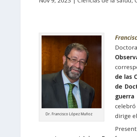
Nov 9, 2023
|
Ciencias de la salud
,
Francis
Doctor
Observ
corresp
de las 
de Doc
guerra
celebró
Dr. Francisco López Muñoz
dirige e
Present