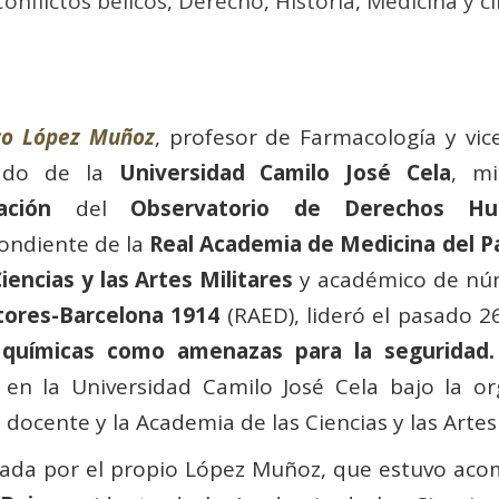
Conflictos bélicos
,
Derecho
,
Historia
,
Medicina y ci
co López Muñoz
, profesor de Farmacología y vice
ado de la
Universidad Camilo José Cela
, m
ación
del
Observatorio de Derechos H
ondiente de la
Real Academia de Medicina del P
Ciencias y las Artes Militares
y académico de nú
tores-Barcelona 1914
(RAED), lideró el pasado 2
 químicas como amenazas para la seguridad.
 en la Universidad Camilo José Cela bajo la or
l docente y la Academia de las Ciencias y las Artes 
ada por el propio López Muñoz, que estuvo acom