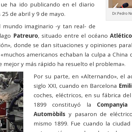
que ha ido publicando en el diario
 25 de abril y 9 de mayo.
Dr.Pedro N
l mundo imaginario -y tan real- de
élago
Patreuro
, situado entre el océano
Atlétic
ón», donde se dan situaciones y opiniones parale
muchos americanos echaban la culpa a China de
e mejor y más rápido ha resuelto el problema».
Por su parte, en «Alternando», el 
siglo XXI, cuando en Barcelona
Emil
coches, eléctricos, en su fábrica d
1899 constituyó la
Companyia 
Automòbils
y pasaron de eléctric
mismo 1899. Fue cuando la ciudad in