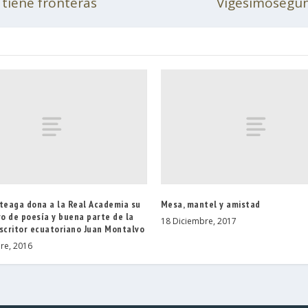
 tiene fronteras
Vigesimosegund
rteaga dona a la Real Academia su
Mesa, mantel y amistad
ro de poesía y buena parte de la
18 Diciembre, 2017
escritor ecuatoriano Juan Montalvo
re, 2016