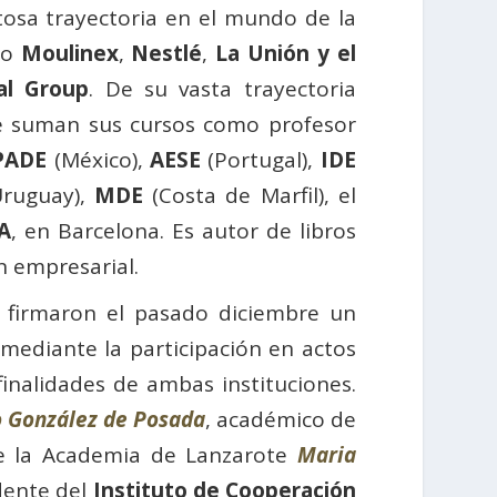
itosa trayectoria en el mundo de la
mo
Moulinex
,
Nestlé
,
La Unión y el
al Group
. De su vasta trayectoria
 suman sus cursos como profesor
PADE
(México),
AESE
(Portugal),
IDE
ruguay),
MDE
(Costa de Marfil), el
A
, en Barcelona. Es autor de libros
n empresarial.
 firmaron el pasado diciembre un
 mediante la participación en actos
finalidades de ambas instituciones.
o González de Posada
, académico de
de la Academia de Lanzarote
Maria
dente del
Instituto de Cooperación