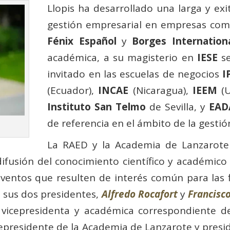
Llopis ha desarrollado una larga y ex
gestión empresarial en empresas co
Fénix Español
y
Borges Internation
académica, a su magisterio en
IESE
se
invitado en las escuelas de negocios
I
(Ecuador),
INCAE
(Nicaragua),
IEEM
(U
Instituto San Telmo
de Sevilla, y
EAD
de referencia en el ámbito de la gestió
La RAED y la Academia de Lanzarote
ifusión del conocimiento científico y académico
eventos que resulten de interés común para las 
sus dos presidentes,
Alfredo Rocafort
y
Francisc
vicepresidenta y académica correspondiente 
cepresidente de la Academia de Lanzarote y presi