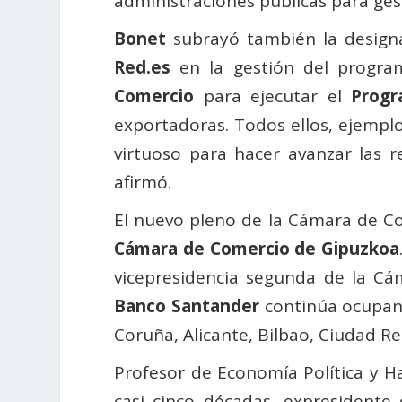
administraciones públicas para ges
Bonet
subrayó también la design
Red.es
en la gestión del progr
Comercio
para ejecutar el
Progr
exportadoras. Todos ellos, ejempl
virtuoso para hacer avanzar las 
afirmó.
El nuevo pleno de la Cámara de C
Cámara de Comercio de Gipuzkoa
vicepresidencia segunda de la Cá
Banco Santander
continúa ocupand
Coruña, Alicante, Bilbao, Ciudad Rea
Profesor de Economía Política y H
casi cinco décadas, expresidente