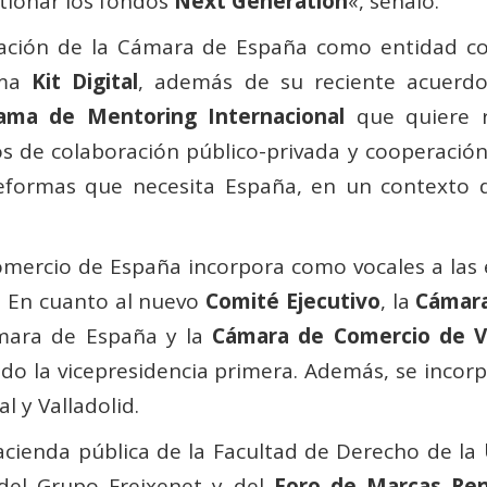
tionar los fondos
Next Generation
«, señaló.
ación de la Cámara de España como entidad co
ama
Kit Digital
, además de su reciente acuerdo
ama de Mentoring Internacional
que quiere r
os de colaboración público-privada y cooperación
reformas que necesita España, en un contexto d
omercio de España incorpora como vocales a la
. En cuanto al nuevo
Comité Ejecutivo
, la
Cámara
mara de España y la
Cámara de Comercio de V
o la vicepresidencia primera. Además, se incor
l y Valladolid.
acienda pública de la Facultad de Derecho de la
 del Grupo Freixenet y del
Foro de Marcas Re