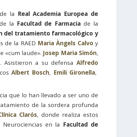
 de la
Real Academia Europea de
 de la
Facultad de Farmacia
de la
n del tratamiento farmacológico y
as de la RAED
Maria Àngels Calvo
y
nte «cum laude».
Josep Maria Simón
,
s. Asistieron a su defensa
Alfredo
icos
Albert Bosch
,
Emili Gironella
,
cia que lo han llevado a ser uno de
tratamiento de la sordera profunda
Clínica Clarós
, donde realiza estos
n Neurociencias en la
Facultad de