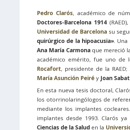
Pedro Clarós
, académico de núme
Doctores-Barcelona 1914
(RAED),
Universidad de Barcelona
su segun
quirúrgico de la hipoacusia»
. Una
Ana María Carmona
que mereció la
académico emérito, fue uno de lo
Rocafort
, presidente de la RAED;
María Asunción Peiré
y
Joan Sabat
En esta nueva tesis doctoral, Clar
los otorrinolaringólogos de refer
mediante los implantes cocleares
implantes desde 1993. Clarós ya
Ciencias de la Salud
en la
Universi