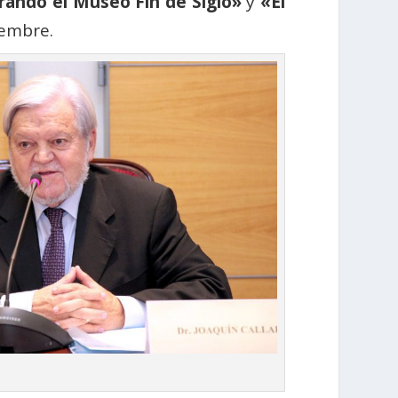
rando el Museo Fin de Siglo»
y
«El
iembre.