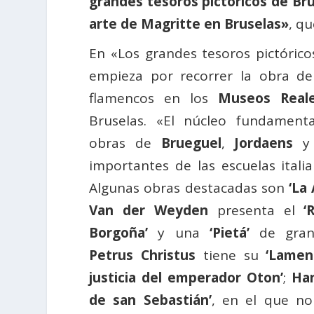
grandes tesoros pictóricos de Br
arte de Magritte en Bruselas»
, q
En «Los grandes tesoros pictórico
empieza por recorrer la obra de 
flamencos en los
Museos Reale
Bruselas. «El núcleo fundamenta
obras de
Brueguel
,
Jordaens
importantes de las escuelas itali
Algunas obras destacadas son
‘La
Van der Weyden
presenta el
‘
Borgoña’
y una
‘Pietá’
de gran 
Petrus Christus
tiene su
‘Lament
justicia del emperador Oton’
;
Ha
de san Sebastián’
, en el que no