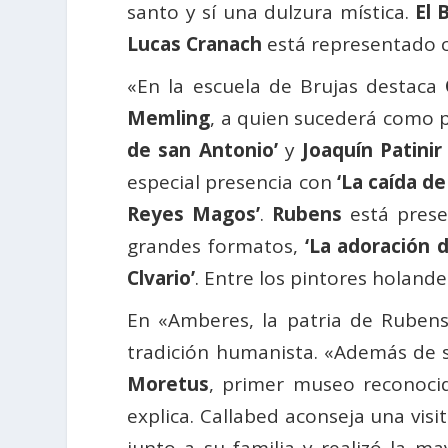
santo y sí una dulzura mística.
El 
Lucas Cranach
está representado 
«En la escuela de Brujas destaca
Memling
, a quien sucederá como pi
de san Antonio’
y
Joaquín Patinir
especial presencia con
‘La caída de
Reyes Magos’
.
Rubens
está pres
grandes formatos,
‘La adoración 
Clvario’
. Entre los pintores holand
En «Amberes, la patria de Rubens
tradición humanista. «Además de 
Moretus
, primer museo reconoc
explica. Callabed aconseja una vis