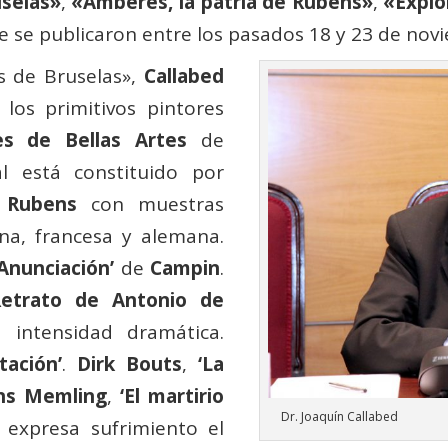
uselas»
,
«Amberes, la patria de Rubens»
,
«Explo
ue se publicaron entre los pasados 18 y 23 de nov
s de Bruselas»,
Callabed
los primitivos pintores
s de Bellas Artes
de
l está constituido por
y
Rubens
con muestras
ana, francesa y alemana.
 Anunciación’
de
Campin
.
Retrato de Antonio de
intensidad dramática.
ación’
.
Dirk Bouts
,
‘La
ns Memling
,
‘El martirio
Dr. Joaquín Callabed
 expresa sufrimiento el