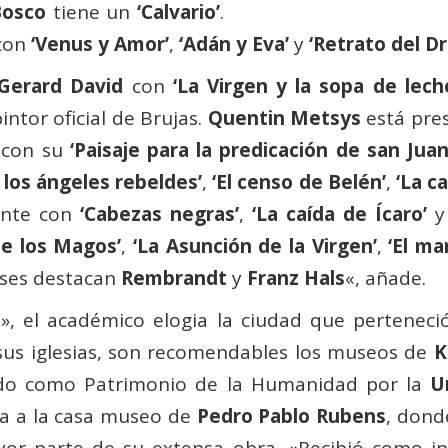
Bosco
tiene un
‘Calvario’
.
con
‘Venus y Amor’
,
‘Adán y Eva’
y
‘Retrato del Dr
Gerard David
con
‘La Virgen y la sopa de lech
ntor oficial de Brujas.
Quentin Metsys
está pre
con su
‘Paisaje para la predicación de san Juan
 los ángeles rebeldes’
,
‘El censo de Belén’
,
‘La ca
ente con
‘Cabezas negras’
,
‘La caída de Ícaro’
de los Magos’
,
‘La Asunción de la Virgen’
,
‘El mar
eses destacan
Rembrandt
y
Franz Hals
«, añade.
», el académico elogia la ciudad que perteneció
sus iglesias, son recomendables los museos de
K
ido como Patrimonio de la Humanidad por la
U
ita a la casa museo de
Pedro Pablo Rubens
, dond