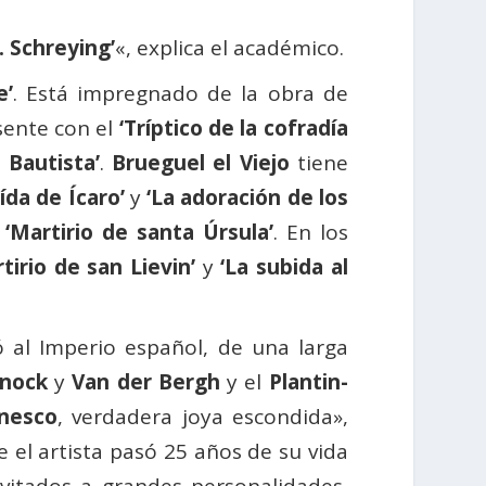
. Schreying’
«, explica el académico.
e’
. Está impregnado de la obra de
sente con el
‘Tríptico de la cofradía
 Bautista’
.
Brueguel el Viejo
tiene
ída de Ícaro’
y
‘La adoración de los
y
‘Martirio de santa Úrsula’
. En los
tirio de san Lievin’
y
‘La subida al
 al Imperio español, de una larga
nock
y
Van der Bergh
y el
Plantin-
nesco
, verdadera joya escondida»,
e el artista pasó 25 años de su vida