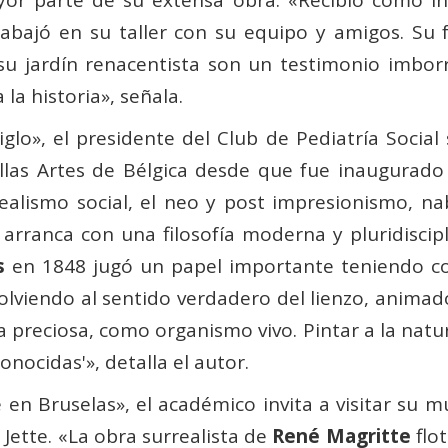
ayor parte de su extensa obra. «Recibió como i
rabajó en su taller con su equipo y amigos. Su 
su jardín renacentista son un testimonio imborr
a historia», señala.
glo», el presidente del Club de Pediatría Soci
llas Artes de Bélgica desde que fue inaugurado
alismo social, el neo y post impresionismo, nab
arranca con una filosofía moderna y pluridiscip
s
en 1848 jugó un papel importante teniendo co
 volviendo al sentido verdadero del lienzo, anima
preciosa, como organismo vivo. Pintar a la natur
nocidas'», detalla el autor.
 en Bruselas», el académico invita a visitar su
a Jette. «La obra surrealista de
René Magritte
flot