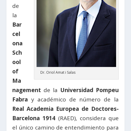
de
la
Bar
cel
ona
Sch
ool
of
Dr. Oriol Amat i Salas
Ma
nagement
de la
Universidad Pompeu
Fabra
y académico de número de la
Real Academia Europea de Doctores-
Barcelona 1914
(RAED), considera que
el único camino de entendimiento para