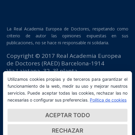
La Real Academia Europea de Doctores, respetando como
criterio de autor las opiniones expuestas en sus
publicaciones, no se hace ni responsable ni solidaria.
Copyright © 2017 Real Academia Europea
de Doctores (RAED) Barcelona-1914
Via Laietana, 32, 3ª planta
Edificio Fomento del Trabajo
Utilizamos cookies propias y de terceros para garantizar el
08003 Barcelona (España)
funcionamiento de la web, medir su uso y mejorar nuestros
tlf: +34 93 667 40 54
servicios. Puede aceptar todas las cookies, rechazar las no
secretaria@raed.academy
necesarias o configurar sus preferencias.
Política de cookies
Contacto y suscripción Newsletter
ACEPTAR TODO
Política de privacidad
RECHAZAR