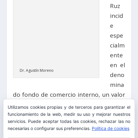
Ruz
incid
e
espe
cialm
ente
en el
Dr. Agustín Moreno
deno
mina
do fondo de comercio interno, un valor
no auditado que escapa al control de
Utilizamos cookies propias y de terceros para garantizar el
las autoridades. «El valor del fondo de
funcionamiento de la web, medir su uso y mejorar nuestros
servicios. Puede aceptar todas las cookies, rechazar las no
comercio interno ahora sólo aflora
necesarias o configurar sus preferencias.
Política de cookies
legalmente cuando se produce