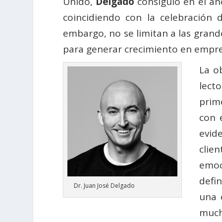
Unido,
Delgado
consiguió en el añ
coincidiendo con la celebración 
embargo, no se limitan a las gran
para generar crecimiento en empres
La o
lect
prim
con 
evide
clie
emoci
defi
Dr. Juan José Delgado
una 
much