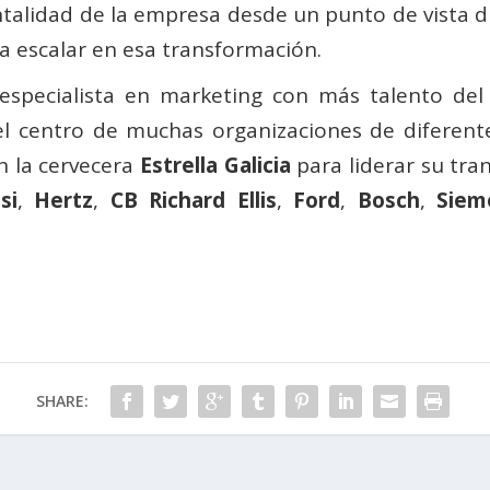
lidad de la empresa desde un punto de vista digi
ra escalar en esa transformación.
especialista en marketing con más talento del
 el centro de muchas organizaciones de diferen
n la cervecera
Estrella Galicia
para liderar su tra
si
,
Hertz
,
CB Richard Ellis
,
Ford
,
Bosch
,
Siem
SHARE: