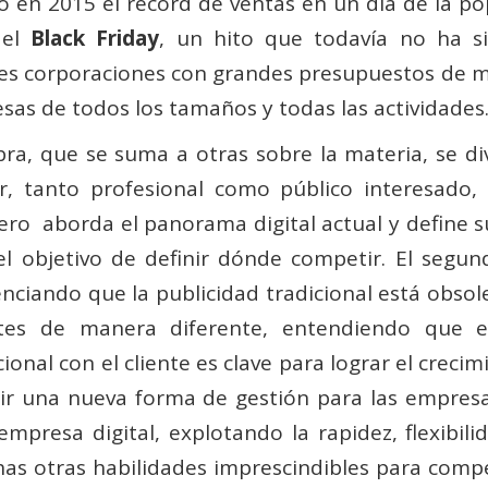
o en 2015 el récord de ventas en un día de la po
del
Black Friday
, un hito que todavía no ha si
des corporaciones con grandes presupuestos de m
as de todos los tamaños y todas las actividades
bra, que se suma a otras sobre la materia, se di
or, tanto profesional como público interesado, 
ero aborda el panorama digital actual y define s
el objetivo de definir dónde competir. El segund
nciando que la publicidad tradicional está obsol
ntes de manera diferente, entendiendo que 
onal con el cliente es clave para lograr el crecimi
nir una nueva forma de gestión para las empre
empresa digital, explotando la rapidez, flexibil
as otras habilidades imprescindibles para compet