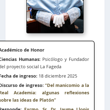
Académico de Honor
Ciencias Humanas:
Psicólogo y Fundador
del proyecto social La Fageda
Fecha de ingreso:
18 diciembre 2025
Discurso de ingreso:
“Del manicomio a la
Real Academia: algunas reflexiones
sobre las ideas de Platón”
Responde:
Excmo. Sr. Dr. Jaume Llopis