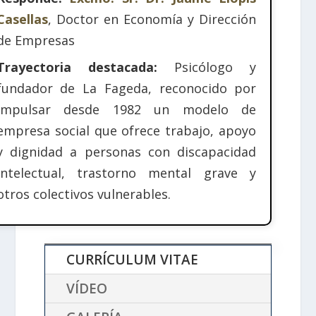
Casellas
, Doctor en Economía y Dirección
de Empresas
Trayectoria destacada:
Psicólogo y
fundador de La Fageda, reconocido por
impulsar desde 1982 un modelo de
empresa social que ofrece trabajo, apoyo
y dignidad a personas con discapacidad
intelectual, trastorno mental grave y
otros colectivos vulnerables.
CURRÍCULUM VITAE
VÍDEO