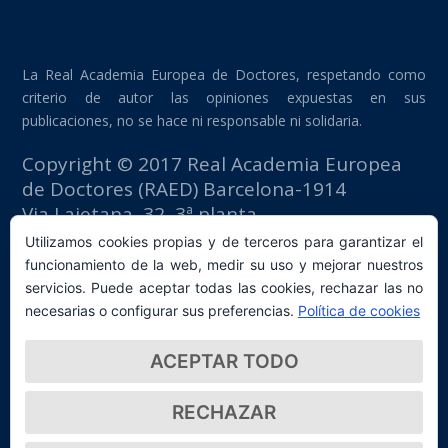
La Real Academia Europea de Doctores, respetando como
criterio de autor las opiniones expuestas en sus
publicaciones, no se hace ni responsable ni solidaria.
Copyright © 2017 Real Academia Europea
de Doctores (RAED) Barcelona-1914
Via Laietana, 32, 3ª planta
Edificio Fomento del Trabajo
Utilizamos cookies propias y de terceros para garantizar el
08003 Barcelona (España)
funcionamiento de la web, medir su uso y mejorar nuestros
tlf: +34 93 667 40 54
servicios. Puede aceptar todas las cookies, rechazar las no
secretaria@raed.academy
necesarias o configurar sus preferencias.
Política de cookies
Contacto y suscripción Newsletter
ACEPTAR TODO
Política de privacidad
RECHAZAR