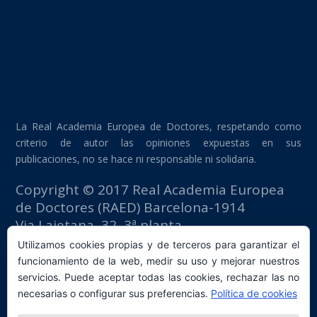
La Real Academia Europea de Doctores, respetando como
criterio de autor las opiniones expuestas en sus
publicaciones, no se hace ni responsable ni solidaria.
Copyright © 2017 Real Academia Europea
de Doctores (RAED) Barcelona-1914
Via Laietana, 32, 3ª planta
Edificio Fomento del Trabajo
Utilizamos cookies propias y de terceros para garantizar el
08003 Barcelona (España)
funcionamiento de la web, medir su uso y mejorar nuestros
tlf: +34 93 667 40 54
servicios. Puede aceptar todas las cookies, rechazar las no
secretaria@raed.academy
necesarias o configurar sus preferencias.
Política de cookies
Contacto y suscripción Newsletter