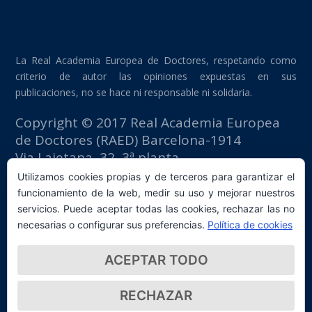
La Real Academia Europea de Doctores, respetando como
criterio de autor las opiniones expuestas en sus
publicaciones, no se hace ni responsable ni solidaria.
Copyright © 2017 Real Academia Europea
de Doctores (RAED) Barcelona-1914
Via Laietana, 32, 3ª planta
Edificio Fomento del Trabajo
Utilizamos cookies propias y de terceros para garantizar el
08003 Barcelona (España)
funcionamiento de la web, medir su uso y mejorar nuestros
tlf: +34 93 667 40 54
servicios. Puede aceptar todas las cookies, rechazar las no
secretaria@raed.academy
necesarias o configurar sus preferencias.
Política de cookies
Contacto y suscripción Newsletter
ACEPTAR TODO
Política de privacidad
RECHAZAR