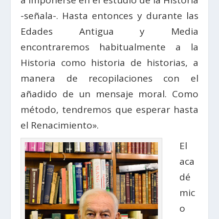
a imponerse en el estudio de la Historia
-señala-. Hasta entonces y durante las
Edades Antigua y Media
encontraremos habitualmente a la
Historia como historia de historias, a
manera de recopilaciones con el
añadido de un mensaje moral. Como
método, tendremos que esperar hasta
el Renacimiento».
El
aca
dé
mic
o