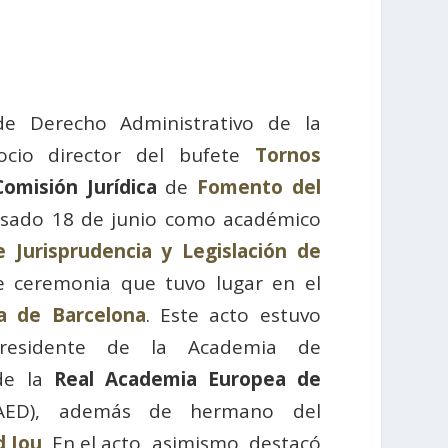
 de Derecho Administrativo de la
ocio director del bufete
Tornos
Comisión Jurídica
de
Fomento del
pasado 18 de junio como académico
 Jurisprudencia y Legislación de
 ceremonia que tuvo lugar en el
ía de Barcelona
. Este acto estuvo
residente de la Academia de
 de la
Real Academia Europea de
ED), además de hermano del
d Jou
. En el acto, asimismo, destacó