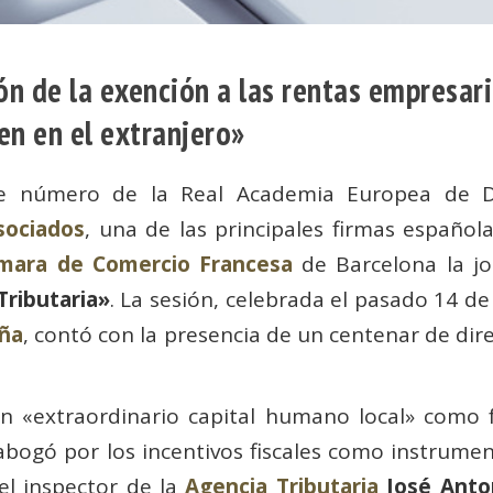
ón de la exención a las rentas empresar
en en el extranjero»
e número de la Real Academia Europea de Do
sociados
, una de las principales firmas español
mara de Comercio Francesa
de Barcelona la j
Tributaria»
. La sesión, celebrada el pasado 14 d
uña
, contó con la presencia de un centenar de dir
n «extraordinario capital humano local» como f
bogó por los incentivos fiscales como instrumen
el inspector de la
Agencia Tributaria
José Anto